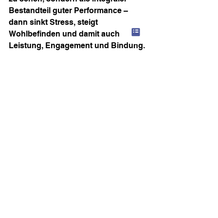
Bestandteil guter Performance – 
dann sinkt Stress, steigt 
Wohlbefinden und damit auch 
Leistung, Engagement und Bindung.
Teams, die Stress verstehen, 
können ihn verändern.
Wenn du willst, dass in deinem 
Unternehmen nicht nur über 
Belastung gesprochen, sondern 
echte Balance gelebt wird – lass uns 
gemeinsam die Grundlage dafür 
schaffen.
Ich zeige in meinen Keynotes, wie 
mentale Stärke zur Teamkultur wird.
Jetzt Erstgespräch buchen