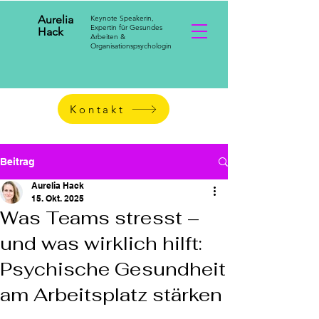
Aurelia
Keynote Speakerin,
Expertin für Gesundes
Hack
Arbeiten &
Organisationspsychologin
Kontakt
Beitrag
Aurelia Hack
15. Okt. 2025
Was Teams stresst –
und was wirklich hilft:
Psychische Gesundheit
am Arbeitsplatz stärken