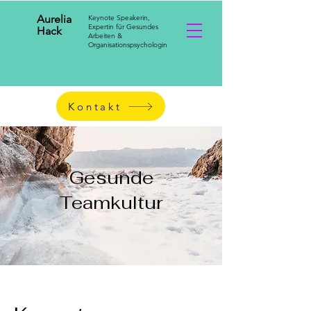
Aurelia
Keynote Speakerin,
Expertin für Gesundes
Hack
Arbeiten &
Organisationspsychologin
Kontakt
Gesunde
Teamkultur