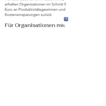
erhalten Organisationen im Schnitt 5
Euro an Produktivitätsgewinnen und
Kosteneinsparungen zurück.
Für Organisationen mit
Haltung – nicht nur mit
Image
Ob Remote, Hybrid oder im Büro –
psychische Gesundheit lässt sich nicht
outsourcen.
Ich unterstütze Organisationen dabei,
Verantwortung für gesunde Arbeit zu
übernehmen
– strukturell, kulturell und
kommunikativ.
Mentale Gesundheit ist das
Fundament für echte
Zukunftsfähigkeit.