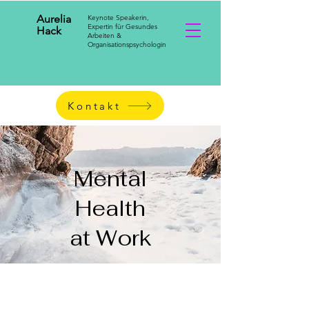
Aurelia
Keynote Speakerin,
Expertin für Gesundes
Hack
Arbeiten &
Organisationspsychologin
Kontakt
Mental
Health
at Work