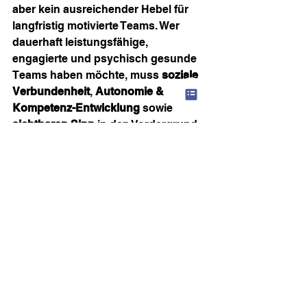
aber kein ausreichender Hebel für 
langfristig motivierte Teams. Wer 
dauerhaft leistungsfähige, 
engagierte und psychisch gesunde 
Teams haben möchte, muss 
soziale 
Verbundenheit
, 
Autonomie & 
Kompetenz-Entwicklung
 sowie 
sichtbaren Sinn
 in den Vordergrund 
stellen. 
Als Führungskraft heißt das: Weg 
von der reinen Bonus-Denke, hin zur 
Gestaltung von Arbeitswelten, die 
Menschen als Menschen 
adressieren. 
Wenn ihr euer Führungsteam dafür 
sensibilisieren möchtet, wie 
Motivation im Team im digitalen und 