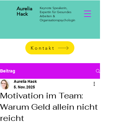
Aurelia
Keynote Speakerin,
Expertin für Gesundes
Hack
Arbeiten &
Organisationspsychologin
Kontakt
Beitrag
Aurelia Hack
5. Nov. 2025
Motivation im Team:
Warum Geld allein nicht
reicht