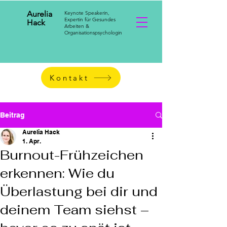
Aurelia
Keynote Speakerin,
Expertin für Gesundes
Hack
Arbeiten &
Organisationspsychologin
Kontakt
Beitrag
Aurelia Hack
1. Apr.
Burnout-Frühzeichen
erkennen: Wie du
Überlastung bei dir und
deinem Team siehst –